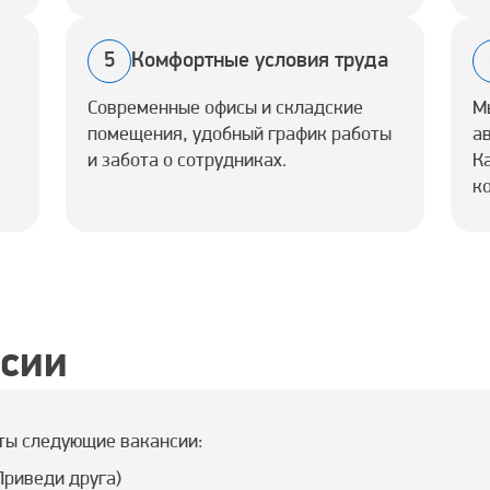
5
Комфортные условия труда
Современные офисы и складские
М
помещения, удобный график работы
а
и забота о сотрудниках.
К
к
сии
ты следующие вакансии:
риведи друга)