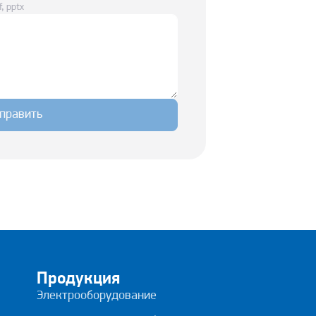
, pptx
править
Продукция
Электрооборудование