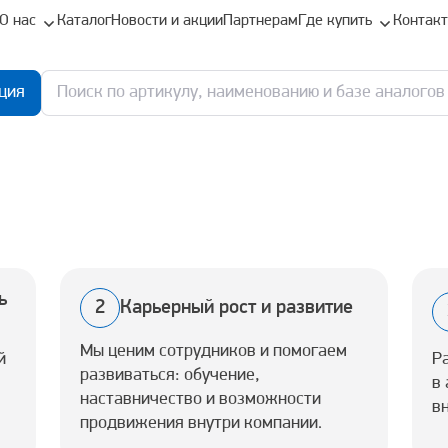
О нас
Каталог
Новости и акции
Партнерам
Где купить
Контак
ция
ь
2
Карьерный рост и развитие
Мы ценим сотрудников и помогаем
й
Р
развиваться: обучение,
в
наставничество и возможности
в
продвижения внутри компании.