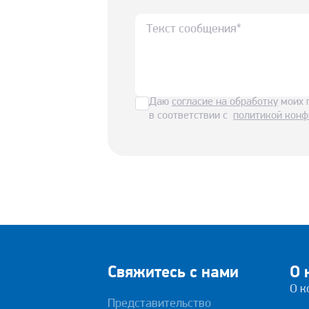
Даю
согласие на обработку
моих 
в соответствии с
политикой конф
Свяжитесь с нами
О 
О к
Представительство