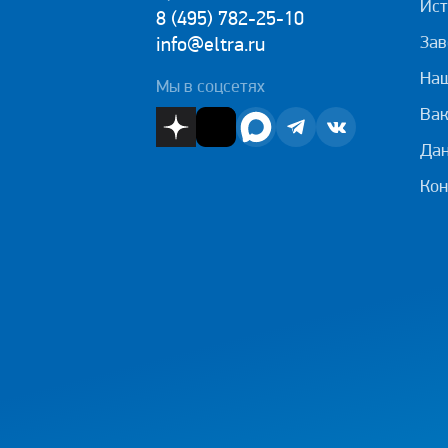
Ист
8 (495) 782-25-10
Зав
info@eltra.ru
На
Мы в соцсетях
Вак
Дан
Кон