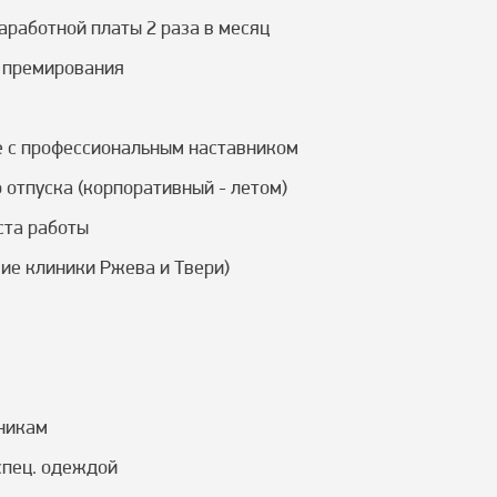
работной платы 2 раза в месяц
 премирования
е с профессиональным наставником
отпуска (корпоративный - летом)
ста работы
ие клиники Ржева и Твери)
никам
спец. одеждой