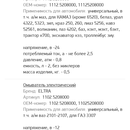
1112.5208000, 11125208000
универсальный, в
т.ч. а/м маз, для КАМАЗ (кроме 6520), белаз; урал
4322, 5323; зил, краз 250, 260; лиаз 5256; кавз
52561, волжанин; лаз 4202; баз, кзкт, мзкт, бзкт,
трактор к700, экскаватор кэз, троллейбус зиу.
напряжение, в -24
потребляемый ток, а - не более 2,5
давление, атм - 0,8
емкость, л - 2, без жиклеров
масса изделия, кг. - 0,5
Омыватель электрический
ELTRA
1102.5208000
1102.5208000, 11025208000
универсальный, в
т.ч. а/м ваз 2101-2107, для ГАЗ 3307
напряжение, в -12