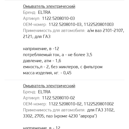
Омыватель электрический
ELTRA
1122.5208010-03
1122.5208010-03, 1122520801003
а/м ваз 2101-2107,
2121; для ГАЗ
напряжение, в -12
потребляемый ток, а - не более 3,5
давление, атм - 1,6
емкость,л - 2, без жиклеров, с фильтром
масса изделия, кг. - 0,45
Омыватель электрический
ELTRA
1122.5208010-02
1122.5208010-02, 1122520801002
для ГАЗ 3102,
3302, 2705; паз (кроме 4230 "аврора")
напряжение, в - 12