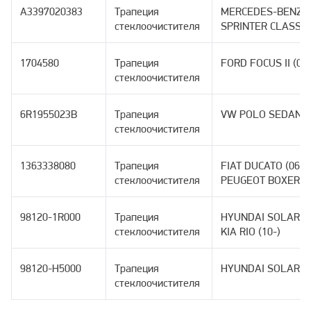
A3397020383
Трапеция
MERCEDES-BENZ
стеклоочистителя
SPRINTER CLASSIC
1704580
Трапеция
FORD FOCUS II (05-
стеклоочистителя
6R1955023B
Трапеция
VW POLO SEDAN (1
стеклоочистителя
1363338080
Трапеция
FIAT DUCATO (06-) 
стеклоочистителя
PEUGEOT BOXER (0
98120-1R000
Трапеция
HYUNDAI SOLARIS (
стеклоочистителя
KIA RIO (10-)
98120-H5000
Трапеция
HYUNDAI SOLARIS I
стеклоочистителя