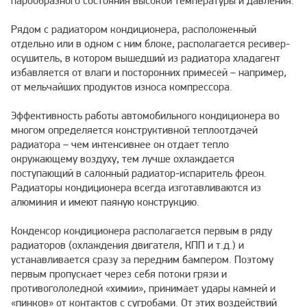
парообразного состояния высокой температуры и давления.
Рядом с радиатором кондиционера, расположенный
отдельно или в одном с ним блоке, располагается ресивер-
осушитель, в котором вышедший из радиатора хладагент
избавляется от влаги и посторонних примесей – например,
от мельчайших продуктов износа компрессора.
Эффективность работы автомобильного кондиционера во
многом определяется конструктивной теплоотдачей
радиатора – чем интенсивнее он отдает тепло
окружающему воздуху, тем лучше охлаждается
поступающий в салонный радиатор-испаритель фреон.
Радиаторы кондиционера всегда изготавливаются из
алюминия и имеют паяную конструкцию.
Конденсор кондиционера располагается первым в ряду
радиаторов (охлаждения двигателя, КПП и т.д.) и
устанавливается сразу за передним бампером. Поэтому
первым пропускает через себя потоки грязи и
противогололедной «химии», принимает удары камней и
«пинков» от контактов с сугробами. От этих воздействий