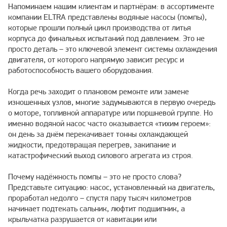
Напоминаем нашим клиентам и партнёрам: в ассортименте
компании ELTRA представлены водяные насосы (помпы),
которые прошли полный цикл производства от литья
корпуса до финальных испытаний под давлением. Это не
просто деталь – это ключевой элемент системы охлаждения
двигателя, от которого напрямую зависит ресурс и
работоспособность вашего оборудования.
Когда речь заходит о плановом ремонте или замене
изношенных узлов, многие задумываются в первую очередь
о моторе, топливной аппаратуре или поршневой группе. Но
именно водяной насос часто оказывается «тихим героем»:
он день за днём перекачивает тонны охлаждающей
жидкости, предотвращая перегрев, закипание и
катастрофический выход силового агрегата из строя.
Почему надёжность помпы – это не просто слова?
Представьте ситуацию: насос, установленный на двигатель,
проработал недолго – спустя пару тысяч километров
начинает подтекать сальник, люфтит подшипник, а
крыльчатка разрушается от кавитации или