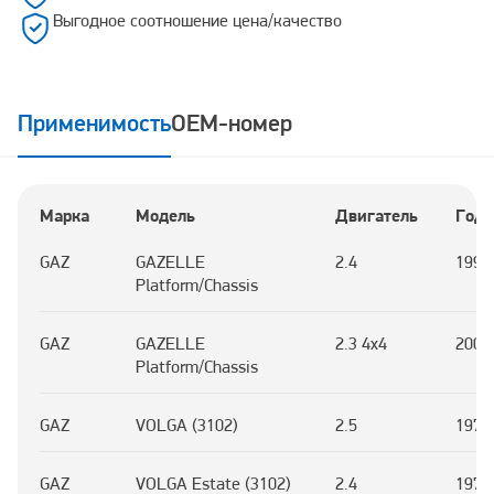
Выгодное соотношение цена/качество
Применимость
OEM-номер
Марка
Модель
Двигатель
Год
GAZ
GAZELLE
2.4
1993
Platform/Chassis
GAZ
GAZELLE
2.3 4x4
2003
Platform/Chassis
GAZ
VOLGA (3102)
2.5
1972
GAZ
VOLGA Estate (3102)
2.4
1972