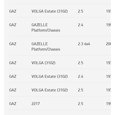
GAZ
VOLGA Estate (3102)
2.5
1972
GAZ
GAZELLE
2.4
1993
Platform/Chassis
GAZ
GAZELLE
2.3 4x4
2003
Platform/Chassis
GAZ
VOLGA (3102)
2.5
1972
GAZ
VOLGA Estate (3102)
2.4
1972
GAZ
VOLGA Estate (3102)
2.5
1972
GAZ
2217
2.5
1994