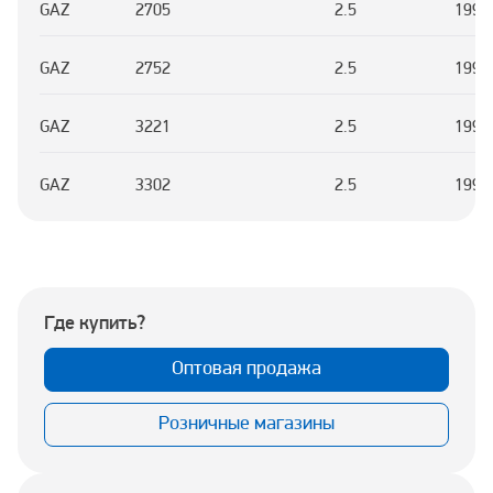
GAZ
2705
2.5
1994
GAZ
2752
2.5
1994
GAZ
3221
2.5
1994
GAZ
3302
2.5
1994
Где купить?
Оптовая продажа
Розничные магазины