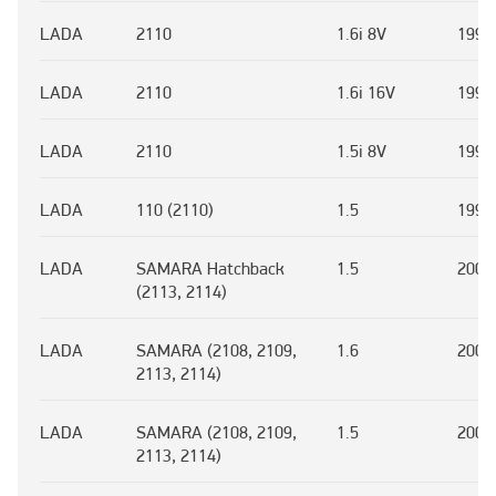
LADA
2110
1.6i 8V
1996
LADA
2110
1.6i 16V
1996
LADA
2110
1.5i 8V
1996
LADA
110 (2110)
1.5
1995
LADA
SAMARA Hatchback
1.5
2003
(2113, 2114)
LADA
SAMARA (2108, 2109,
1.6
2009
2113, 2114)
LADA
SAMARA (2108, 2109,
1.5
2003
2113, 2114)