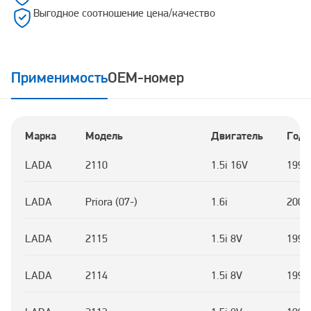
Выгодное соотношение цена/качество
Применимость
OEM-номер
Марка
Модель
Двигатель
Год
LADA
2110
1.5i 16V
1996
LADA
Priora (07-)
1.6i
2007
LADA
2115
1.5i 8V
1997
LADA
2114
1.5i 8V
1997