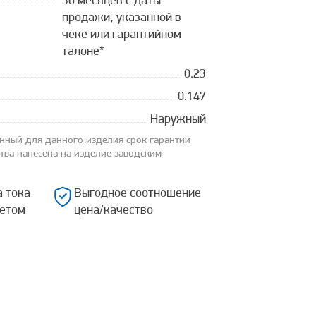
36 месяцев с даты
продажи, указанной в
чеке или гарантийном
талоне*
0.23
0.147
Наружный
анный для данного изделия срок гарантии
ства нанесена на изделие заводским
а тока
Выгодное соотношение
ретом
цена/качество