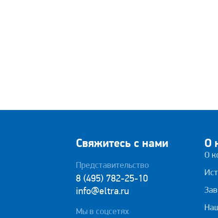
Свяжитесь с нами
О 
О к
Представительство
Ист
8 (495) 782-25-10
Зав
info@eltra.ru
На
Мы в соцсетях