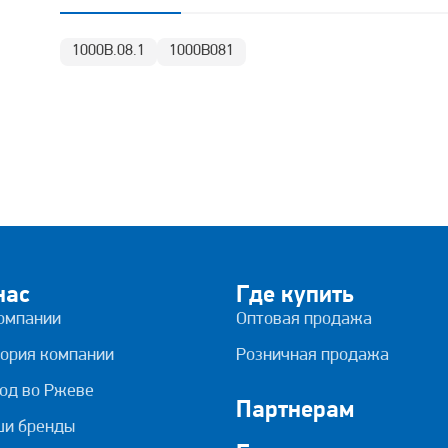
1000В.08.1
1000В081
нас
Где купить
омпании
Оптовая продажа
ория компании
Розничная продажа
од во Ржеве
Партнерам
ши бренды