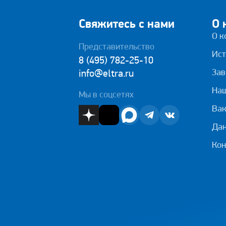
Свяжитесь с нами
О 
О к
Представительство
Ист
8 (495) 782-25-10
Зав
info@eltra.ru
На
Мы в соцсетях
Вак
Дан
Кон