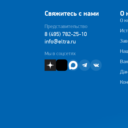
Свяжитесь с нами
О 
О к
Представительство
Ист
8 (495) 782-25-10
Зав
info@eltra.ru
На
Мы в соцсетях
Вак
Дан
Кон