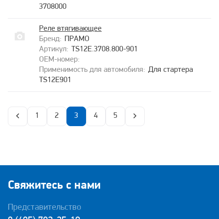
3708000
Реле втягивающее
ПРАМО
TS12E.3708.800-901
Для стартера
TS12E901
1
2
3
4
5
Свяжитесь с нами
Представительство