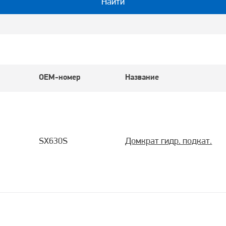
Найти
OEM-номер
Название
SX630S
Домкрат гидр. подкат.