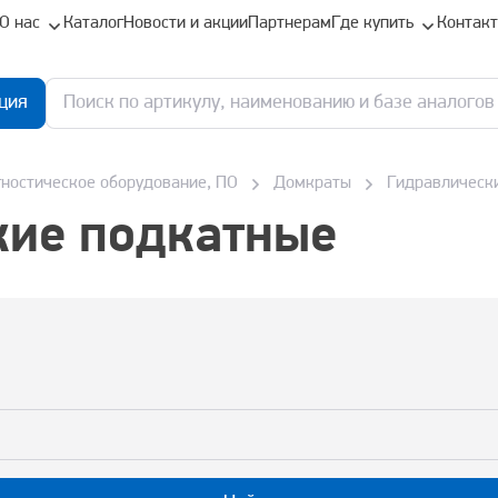
О нас
Каталог
Новости и акции
Партнерам
Где купить
Контак
ция
гностическое оборудование, ПО
Домкраты
Гидравлическ
кие подкатные