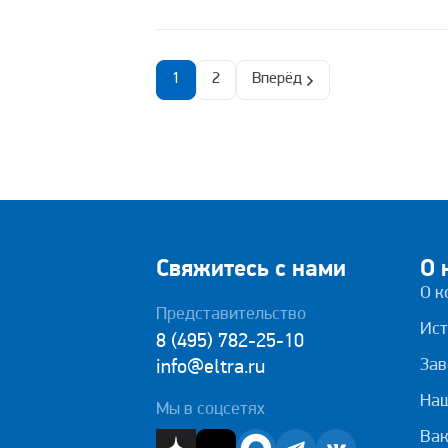
1
2
Вперёд
Свяжитесь с нами
О 
О к
Представительство
Ист
8 (495) 782-25-10
Зав
info@eltra.ru
На
Мы в соцсетях
Вак