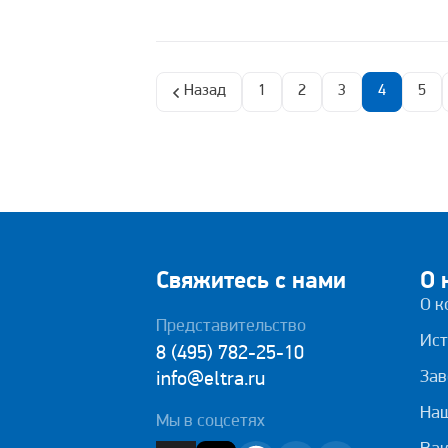
Назад
1
2
3
4
5
Свяжитесь с нами
О 
О к
Представительство
Ист
8 (495) 782-25-10
Зав
info@eltra.ru
На
Мы в соцсетях