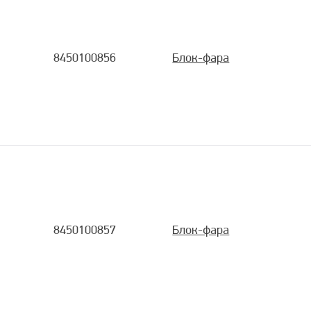
8450100856
Блок-фара
8450100857
Блок-фара