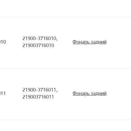
21900-3716010,
010
Фонарь задний
219003716010
21900-3716011,
011
Фонарь задний
219003716011