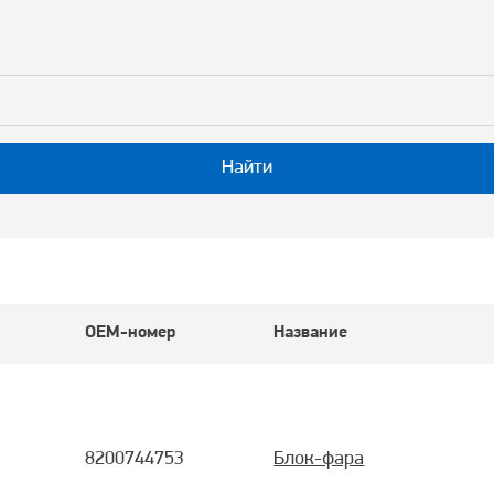
Найти
OEM-номер
Название
8200744753
Блок-фара