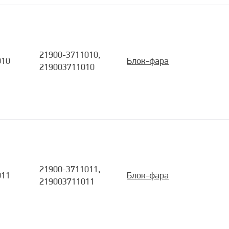
21900-3711010,
010
Блок-фара
219003711010
21900-3711011,
011
Блок-фара
219003711011