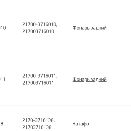
21700-3716010,
010
Фонарь задний
217003716010
21700-3716011,
011
Фонарь задний
217003716011
2170-3716138,
38
Катафот
21703716138