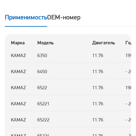
Применимость
OEM-номер
Марка
Модель
Двигатель
Год
KAMAZ
6350
11.76
1997
KAMAZ
6450
11.76
- 202
KAMAZ
6522
11.76
1984
KAMAZ
65221
11.76
- 202
KAMAZ
65222
11.76
- 202