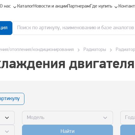
О нас
Каталог
Новости и акции
Партнерам
Где купить
Контак
ция
ения/отопления/кондиционирования
Радиаторы
Радиатор
хлаждения двигателя
артикулу
Модель
Год
Найти