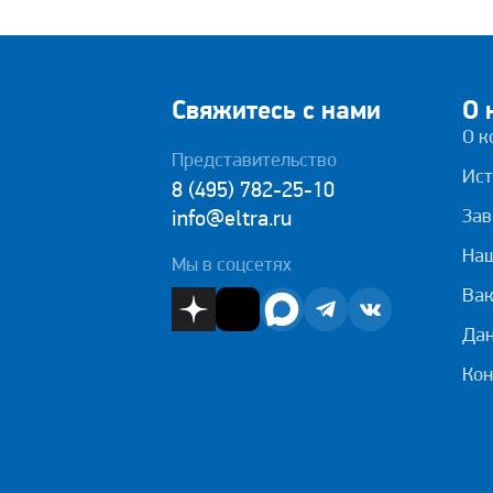
Свяжитесь с нами
О 
О к
Представительство
Ист
8 (495) 782-25-10
Зав
info@eltra.ru
На
Мы в соцсетях
Вак
Дан
Кон