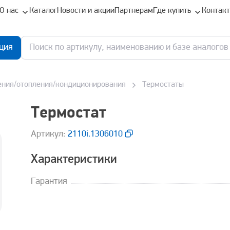
О нас
Каталог
Новости и акции
Партнерам
Где купить
Контак
ция
ения/отопления/кондиционирования
Термостаты
Термостат
Aртикул:
2110i.1306010
Характеристики
Гарантия