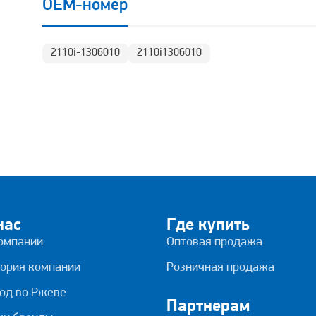
OEM-номер
2110i-1306010
2110i1306010
нас
Где купить
омпании
Оптовая продажа
ория компании
Розничная продажа
од во Ржеве
Партнерам