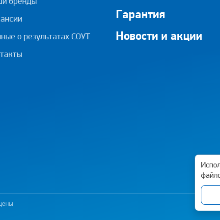
ши бренды
Гарантия
ансии
Новости и акции
ные о результатах СОУТ
такты
Испол
файло
ищены