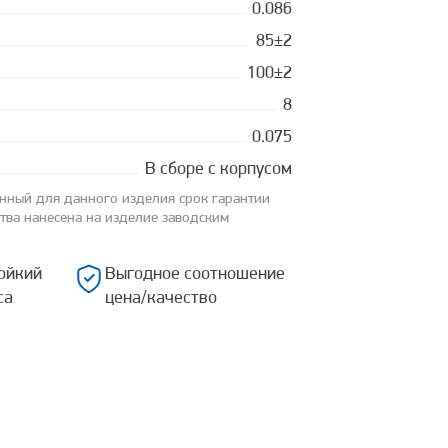
0.086
85±2
100±2
8
0.075
В сборе с корпусом
анный для данного изделия срок гарантии
ства нанесена на изделие заводским
ойкий
Выгодное соотношение
са
цена/качество