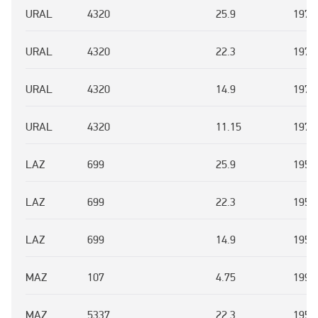
URAL
4320
25.9
1977
URAL
4320
22.3
1977
URAL
4320
14.9
1977
URAL
4320
11.15
1977
LAZ
699
25.9
1956
LAZ
699
22.3
1956
LAZ
699
14.9
1956
MAZ
107
4.75
1996
MAZ
5337
22.3
1958