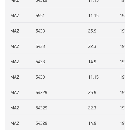
MAZ
54329
11.15
1972
MAZ
5551
11.15
1985
MAZ
5433
25.9
1972
MAZ
5433
22.3
1972
MAZ
5433
14.9
1972
MAZ
5433
11.15
1972
MAZ
54329
25.9
1972
MAZ
54329
22.3
1972
MAZ
54329
14.9
1972