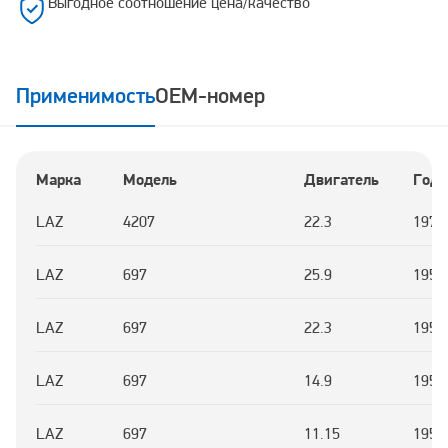
Выгодное соотношение цена/качество
Применимость
OEM-номер
Марка
Модель
Двигатель
Год
LAZ
4207
22.3
1978
LAZ
697
25.9
1956
LAZ
697
22.3
1956
LAZ
697
14.9
1956
LAZ
697
11.15
1956