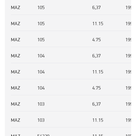
MAZ
105
6,37
1996
MAZ
105
11.15
1996
MAZ
105
4.75
1996
MAZ
104
6,37
1996
MAZ
104
11.15
1996
MAZ
104
4.75
1996
MAZ
103
6,37
1996
MAZ
103
11.15
1996