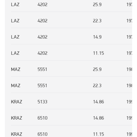
LAZ
4202
25.9
1978
LAZ
4202
22.3
1978
LAZ
4202
14.9
1978
LAZ
4202
11.15
1978
MAZ
5551
25.9
1985
MAZ
5551
22.3
1985
KRAZ
5133
14.86
1993
KRAZ
6510
14.86
1993
KRAZ
6510
11.15
1993