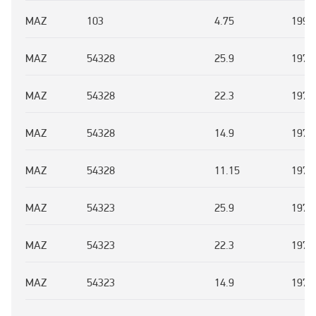
MAZ
103
4.75
1996
MAZ
54328
25.9
1972
MAZ
54328
22.3
1972
MAZ
54328
14.9
1972
MAZ
54328
11.15
1972
MAZ
54323
25.9
1972
MAZ
54323
22.3
1972
MAZ
54323
14.9
1972