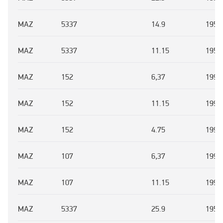
MAZ
5337
14.9
1958
MAZ
5337
11.15
1958
MAZ
152
6,37
1996
MAZ
152
11.15
1996
MAZ
152
4.75
1996
MAZ
107
6,37
1996
MAZ
107
11.15
1996
MAZ
5337
25.9
1958