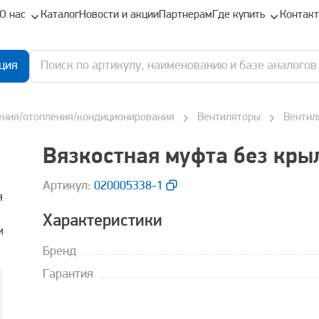
О нас
Каталог
Новости и акции
Партнерам
Где купить
Контак
ция
ения/отопления/кондиционирования
Вентиляторы
Вентил
Вязкостная муфта без кры
Aртикул:
020005338-1
Характеристики
Бренд
Гарантия