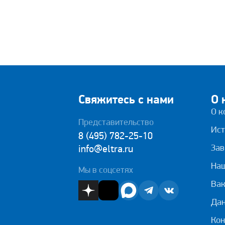
Свяжитесь с нами
О 
О к
Представительство
Ист
8 (495) 782-25-10
Зав
info@eltra.ru
На
Мы в соцсетях
Вак
Дан
Кон