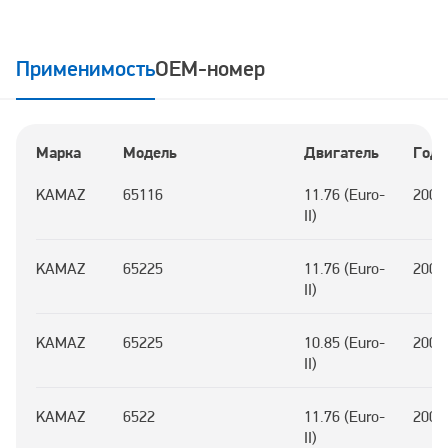
Применимость
OEM-номер
Марка
Модель
Двигатель
Год
KAMAZ
65116
11.76 (Euro-
2000
II)
KAMAZ
65225
11.76 (Euro-
2000
II)
KAMAZ
65225
10.85 (Euro-
2000
II)
KAMAZ
6522
11.76 (Euro-
2000
II)