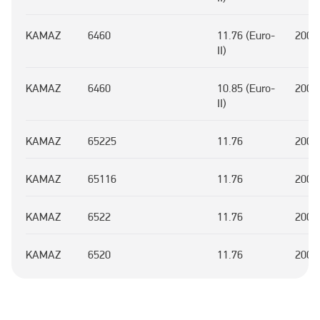
KAMAZ
6460
11.76 (Euro-
2000
II)
KAMAZ
6460
10.85 (Euro-
2000
II)
KAMAZ
65225
11.76
2004
KAMAZ
65116
11.76
2008
KAMAZ
6522
11.76
2005
KAMAZ
6520
11.76
2003