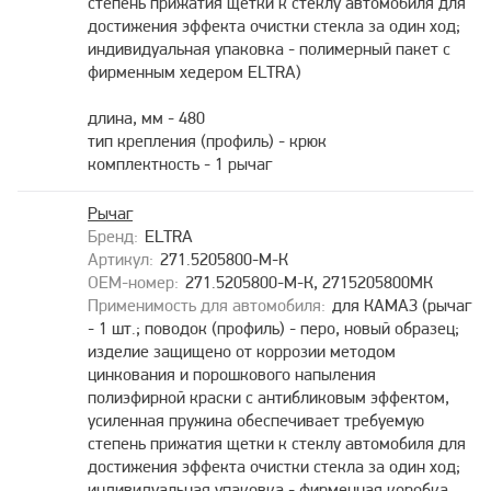
степень прижатия щетки к стеклу автомобиля для
достижения эффекта очистки стекла за один ход;
индивидуальная упаковка - полимерный пакет с
фирменным хедером ELTRA)
длина, мм - 480
тип крепления (профиль) - крюк
комплектность - 1 рычаг
Рычаг
ELTRA
271.5205800-М-К
271.5205800-М-К, 2715205800МК
для КАМАЗ (рычаг
- 1 шт.; поводок (профиль) - перо, новый образец;
изделие защищено от коррозии методом
цинкования и порошкового напыления
полиэфирной краски с антибликовым эффектом,
усиленная пружина обеспечивает требуемую
степень прижатия щетки к стеклу автомобиля для
достижения эффекта очистки стекла за один ход;