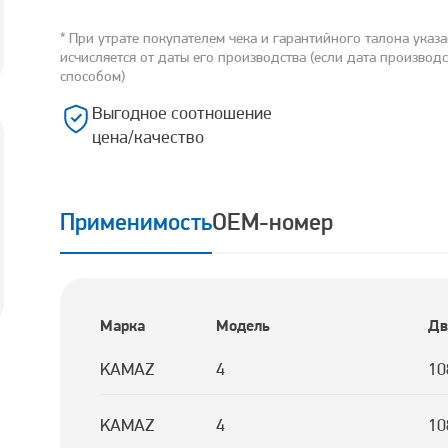
* При утрате покупателем чека и гарантийного талона указ
исчисляется от даты его производства (если дата производ
способом)
Выгодное соотношение
цена/качество
Применимость
OEM-номер
Марка
Модель
Дв
KAMAZ
4
10
KAMAZ
4
10