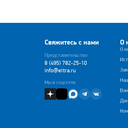
Свяжитесь с нами
О 
О к
Представительство
Ист
8 (495) 782-25-10
Зав
info@eltra.ru
На
Мы в соцсетях
Вак
Дан
Кон