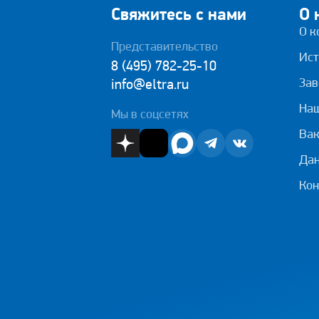
Свяжитесь с нами
О 
О к
Представительство
Ист
8 (495) 782-25-10
Зав
info@eltra.ru
На
Мы в соцсетях
Вак
Дан
Кон