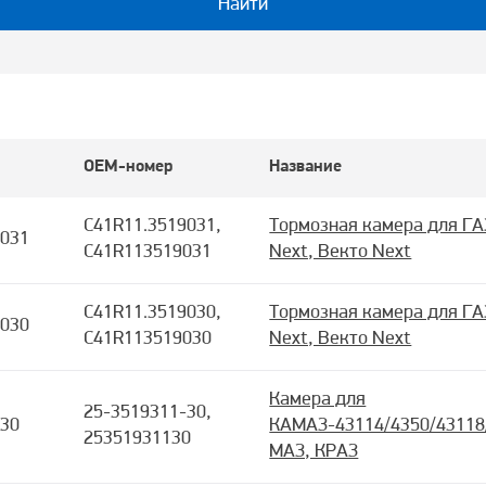
Найти
OEM-номер
Название
C41R11.3519031,
Тормозная камера для ГА
9031
C41R113519031
Next, Векто Next
C41R11.3519030,
Тормозная камера для ГА
9030
C41R113519030
Next, Векто Next
Камера для
25-3519311-30,
-30
КАМАЗ-43114/4350/43118
25351931130
МАЗ, КРАЗ