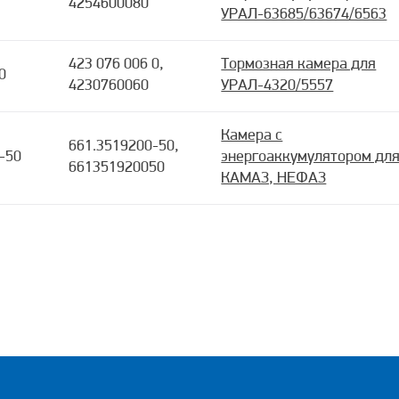
4254600080
УРАЛ-63685/63674/6563
423 076 006 0,
Тормозная камера для
0
4230760060
УРАЛ-4320/5557
Камера с
661.3519200-50,
-50
энергоаккумулятором дл
661351920050
КАМАЗ, НЕФАЗ