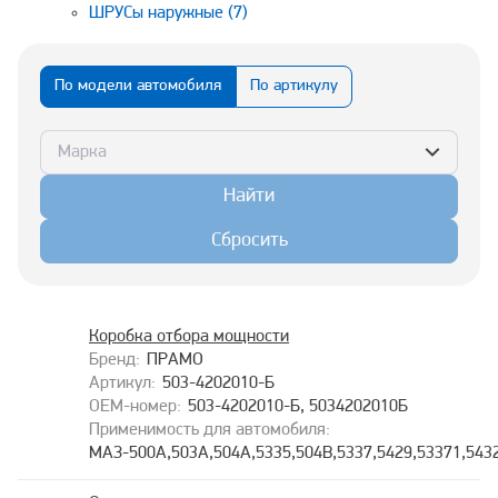
ШРУСы наружные
(7)
По модели автомобиля
По артикулу
Марка
Найти
Сбросить
Коробка отбора мощности
ПРАМО
503-4202010-Б
503-4202010-Б, 5034202010Б
МАЗ-500А,503А,504А,5335,504В,5337,5429,53371,5432