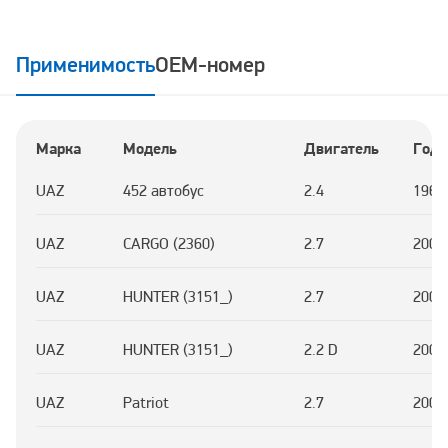
Применимость
OEM-номер
Марка
Модель
Двигатель
Год
UAZ
452 автобус
2.4
1966
UAZ
CARGO (2360)
2.7
2004
UAZ
HUNTER (3151_)
2.7
2004
UAZ
HUNTER (3151_)
2.2 D
2002
UAZ
Patriot
2.7
2004