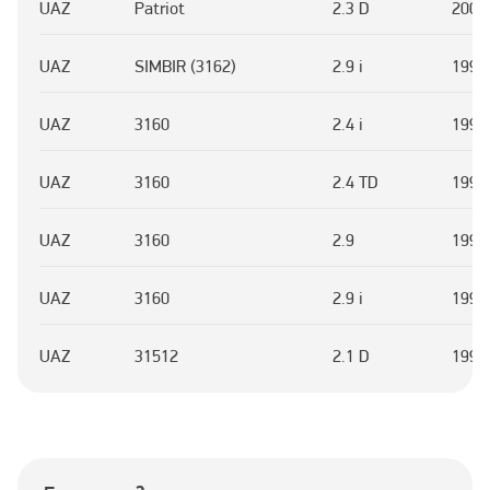
UAZ
Patriot
2.3 D
2006
UAZ
SIMBIR (3162)
2.9 i
1997
UAZ
3160
2.4 i
1994
UAZ
3160
2.4 TD
1994
UAZ
3160
2.9
1994
UAZ
3160
2.9 i
1994
UAZ
31512
2.1 D
1998