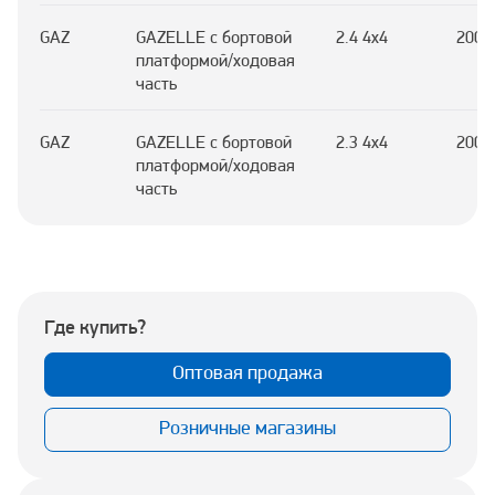
GAZ
GAZELLE c бортовой
2.4 4x4
2003
платформой/ходовая
часть
GAZ
GAZELLE c бортовой
2.3 4x4
2003
платформой/ходовая
часть
Где купить?
Оптовая продажа
Розничные магазины