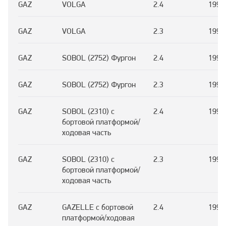
GAZ
VOLGA
2.4
1993
GAZ
VOLGA
2.3
1993
GAZ
SOBOL (2752) Фургон
2.4
1997
GAZ
SOBOL (2752) Фургон
2.3
1997
GAZ
SOBOL (2310) c
2.4
1997
бортовой платформой/
ходовая часть
GAZ
SOBOL (2310) c
2.3
1997
бортовой платформой/
ходовая часть
GAZ
GAZELLE c бортовой
2.4
1993
платформой/ходовая