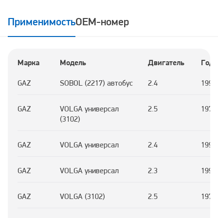
Применимость
OEM-номер
Марка
Модель
Двигатель
Год
GAZ
SOBOL (2217) автобус
2.4
1997
GAZ
VOLGA универсал
2.5
1972
(3102)
GAZ
VOLGA универсал
2.4
1993
GAZ
VOLGA универсал
2.3
1993
GAZ
VOLGA (3102)
2.5
1972