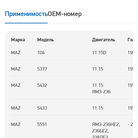
Применимость
OEM-номер
Марка
Модель
Двигатель
Год
MAZ
104
11.15D
1996
MAZ
5337
11.15
1958
MAZ
5432
11.15
1976
ЯМЗ-236
MAZ
5433
11.15
1972
MAZ
5551
ЯМЗ-236НЕ2,
- 20
236БЕ2,
238ДЕ2